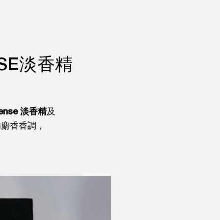
NSE淡香精
tense 淡香精
及
的麝香香調，