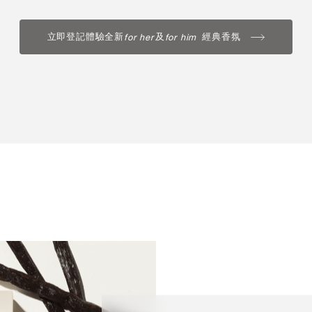
立即登記體驗全新
及
經典香氛
for her
for him