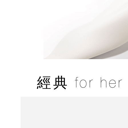
經典 for he